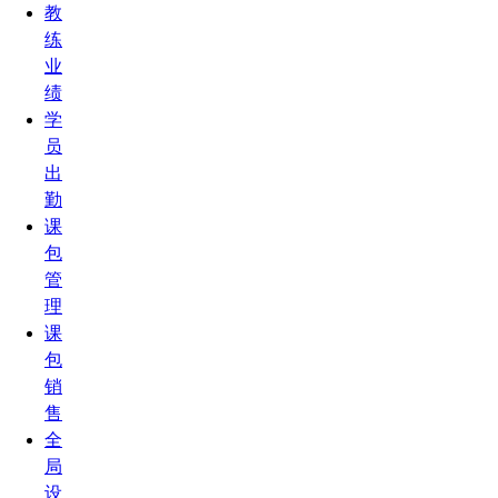
教
练
业
绩
学
员
出
勤
课
包
管
理
课
包
销
售
全
局
设