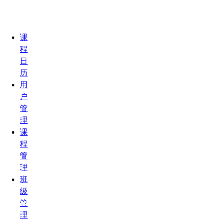
课
程
日
历
用
户
管
理
课
程
管
理
班
级
管
理